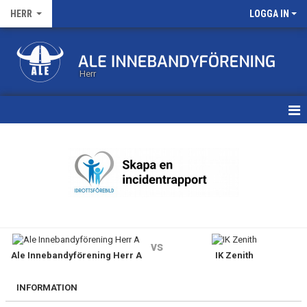
HERR
LOGGA IN
Herr
HEM
KALENDER
MATCHER
TRUPPEN
vs
Ale Innebandyförening Herr A
IK Zenith
BILDGALLERI
DOKUMENT
INFORMATION