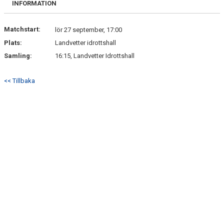
INFORMATION
NYHETSARKIV
Matchstart:
lör 27 september, 17:00
Plats:
Landvetter idrottshall
Samling:
16:15, Landvetter Idrottshall
<< Tillbaka