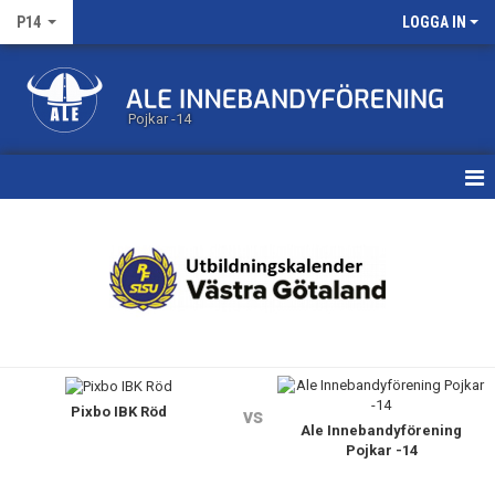
P14
LOGGA IN
Pojkar -14
HEM
KALENDER
MATCHER
TRUPPEN
Pixbo IBK Röd
BILDGALLERI
vs
Ale Innebandyförening
Pojkar -14
DOKUMENT