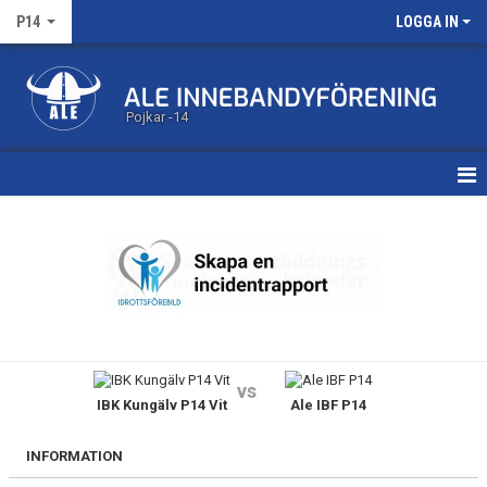
P14
LOGGA IN
Pojkar -14
HEM
KALENDER
MATCHER
TRUPPEN
vs
IBK Kungälv P14 Vit
Ale IBF P14
BILDGALLERI
DOKUMENT
INFORMATION