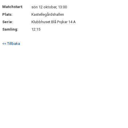
NYHETSARKIV
Matchstart:
sön 12 oktober, 13:00
Plats:
Kastellegårdshallen
Serie:
Klubbhuset Blå Pojkar 14 A
Samling:
12:15
<< Tillbaka