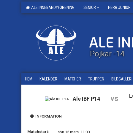
ALE INNEBANDYFÖRENING
SENIOR
HERR JUNIOR
Pojkar -14
HEM
KALENDER
MATCHER
TRUPPEN
BILDGALLERI
L
vs
Ale IBF P14
INFORMATION
Matchstart:
sön 15 mars, 11:00