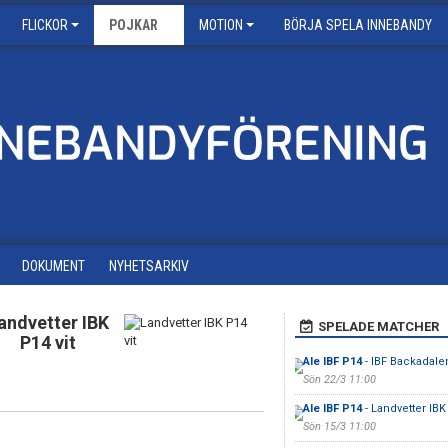
FLICKOR
POJKAR
MOTION
BÖRJA SPELA INNEBANDY
DOKUMENT
NYHETSARKIV
andvetter IBK
SPELADE MATCHER
P14 vit
Ale IBF P14
- IBF Backadale
Sön 22/3 11:00
Ale IBF P14
- Landvetter IBK 
Sön 15/3 11:00