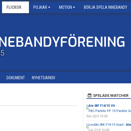
FLICKOR
POJKAR
MOTION
BÖRJA SPELA INNEBANDY
15
DOKUMENT
NYHETSARKIV
SPELADE MATCHER
Ale IBF F14/15 Vit
-
FBC Partille FP 15 Partille 
Sön 22/3 10:00
Lindås IBK F14-15 Svart -
Ale
Lör 21/3 16:00