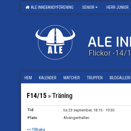
ALE INNEBANDYFÖRENING
SENIOR
HERR JUNIOR
Flickor -14/
HEM
KALENDER
MATCHER
TRUPPEN
BILDGALLERI
F14/15
» Träning
Tid:
tis 23 september, 18:15 - 19:30
Plats:
Älvängenhallen
<< Tillbaka