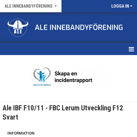
ALE INNEBANDYFÖRENING
LOGGA IN
HEM
VÅRA LAG
FÖRENINGENS MATCHER
KALENDER
Ale IBF F10/11 - FBC Lerum Utveckling F12
NYHETSARKIV
Svart
MEDLEMSKAP
INFORMATION