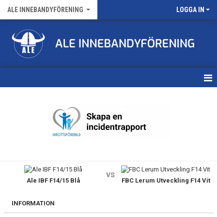
ALE INNEBANDYFÖRENING
LOGGA IN
HEM
VÅRA LAG
FÖRENINGENS MATCHER
KALENDER
vs
Ale IBF F14/15 Blå
FBC Lerum Utveckling F14 Vit
NYHETSARKIV
MEDLEMSKAP
INFORMATION