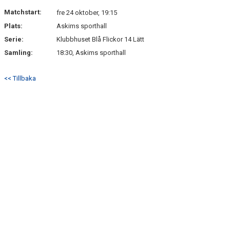
Matchstart:
fre 24 oktober, 19:15
Plats:
Askims sporthall
Serie:
Klubbhuset Blå Flickor 14 Lätt
Samling:
18:30, Askims sporthall
<< Tillbaka