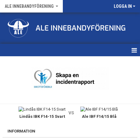
ALE INNEBANDYFÖRENING
LOGGA IN
HEM
VÅRA LAG
FÖRENINGENS MATCHER
KALENDER
vs
Lindås IBK F14-15 Svart
Ale IBF F14/15 Blå
NYHETSARKIV
MEDLEMSKAP
INFORMATION