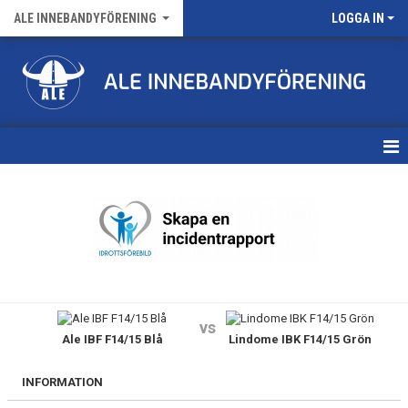
ALE INNEBANDYFÖRENING
LOGGA IN
HEM
VÅRA LAG
FÖRENINGENS MATCHER
KALENDER
vs
Ale IBF F14/15 Blå
Lindome IBK F14/15 Grön
NYHETSARKIV
MEDLEMSKAP
INFORMATION