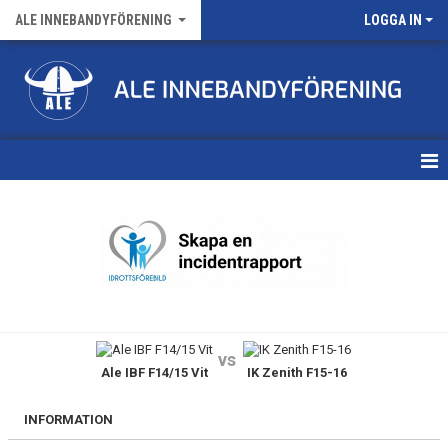
ALE INNEBANDYFÖRENING
LOGGA IN
HEM
VÅRA LAG
FÖRENINGENS MATCHER
KALENDER
vs
Ale IBF F14/15 Vit
IK Zenith F15-16
NYHETSARKIV
MEDLEMSKAP
INFORMATION