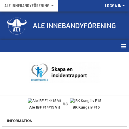
ALE INNEBANDYFÖRENING
LOGGA IN
HEM
VÅRA LAG
FÖRENINGENS MATCHER
KALENDER
vs
Ale IBF F14/15 Vit
IBK Kungälv F15
NYHETSARKIV
MEDLEMSKAP
INFORMATION