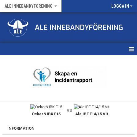
ALE INNEBANDYFÖRENING
LOGGA IN
HEM
VÅRA LAG
FÖRENINGENS MATCHER
KALENDER
vs
Öckerö IBK F15
Ale IBF F14/15 Vit
NYHETSARKIV
MEDLEMSKAP
INFORMATION