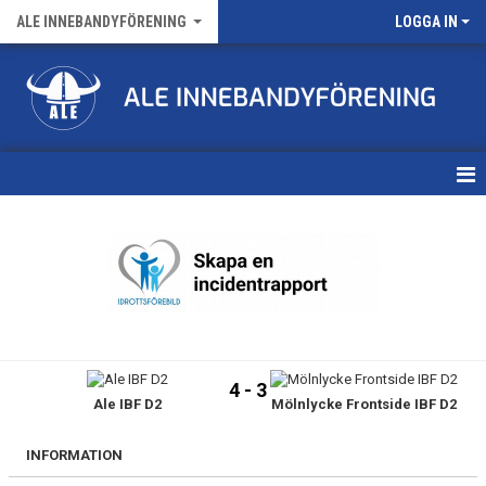
ALE INNEBANDYFÖRENING
LOGGA IN
HEM
VÅRA LAG
FÖRENINGENS MATCHER
KALENDER
4 - 3
Ale IBF D2
Mölnlycke Frontside IBF D2
NYHETSARKIV
MEDLEMSKAP
INFORMATION