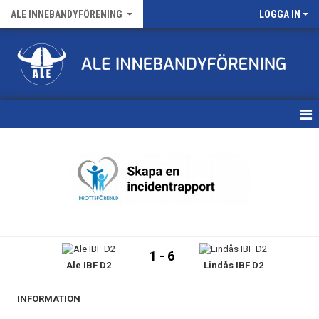
ALE INNEBANDYFÖRENING
LOGGA IN
HEM
VÅRA LAG
FÖRENINGENS MATCHER
KALENDER
1 - 6
Ale IBF D2
Lindås IBF D2
NYHETSARKIV
MEDLEMSKAP
INFORMATION