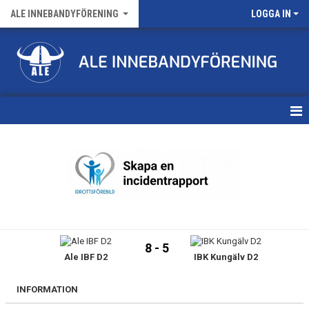
ALE INNEBANDYFÖRENING
LOGGA IN
HEM
VÅRA LAG
FÖRENINGENS MATCHER
KALENDER
8 - 5
Ale IBF D2
IBK Kungälv D2
NYHETSARKIV
MEDLEMSKAP
INFORMATION