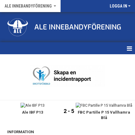
ALE INNEBANDYFÖRENING
LOGGA IN
HEM
VÅRA LAG
FÖRENINGENS MATCHER
KALENDER
2 - 5
Ale IBF P13
FBC Partille P 15 Vallhamra
NYHETSARKIV
Blå
MEDLEMSKAP
INFORMATION