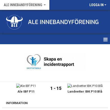
ALE INNEBANDYFÖRENING
LOGGA IN
HEM
VÅRA LAG
FÖRENINGENS MATCHER
KALENDER
1 - 15
Ale IBF P11
Landvetter IBK P10 Blå
NYHETSARKIV
MEDLEMSKAP
INFORMATION