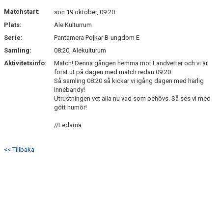
Matchstart:
sön 19 oktober, 09:20
Plats:
Ale Kulturrum
Serie:
Pantamera Pojkar B-ungdom E
Samling:
08:20, Alekulturum
Aktivitetsinfo:
Match! Denna gången hemma mot Landvetter och vi är
först ut på dagen med match redan 09:20.
Så samling 08:20 så kickar vi igång dagen med härlig
innebandy!
Utrustningen vet alla nu vad som behövs. Så ses vi med
gött humör!
//Ledarna
<< Tillbaka