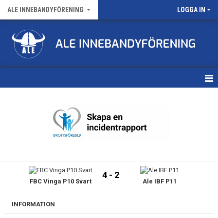
ALE INNEBANDYFÖRENING
LOGGA IN
HEM
VÅRA LAG
FÖRENINGENS MATCHER
KALENDER
4 - 2
FBC Vinga P10 Svart
Ale IBF P11
NYHETSARKIV
MEDLEMSKAP
INFORMATION