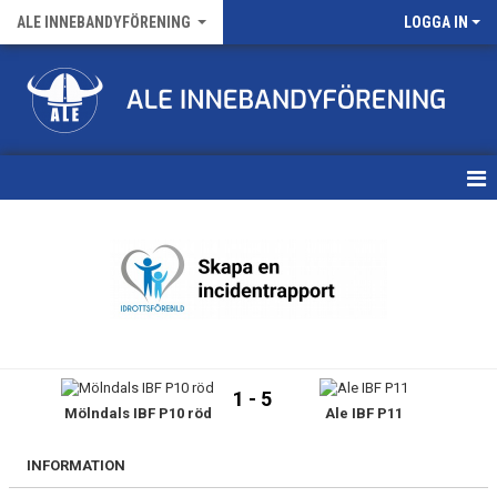
ALE INNEBANDYFÖRENING
LOGGA IN
HEM
VÅRA LAG
FÖRENINGENS MATCHER
KALENDER
1 - 5
Mölndals IBF P10 röd
Ale IBF P11
NYHETSARKIV
MEDLEMSKAP
INFORMATION