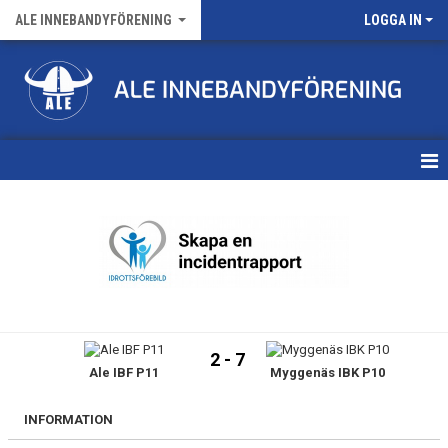
ALE INNEBANDYFÖRENING
LOGGA IN
HEM
VÅRA LAG
FÖRENINGENS MATCHER
KALENDER
2 - 7
Ale IBF P11
Myggenäs IBK P10
NYHETSARKIV
MEDLEMSKAP
INFORMATION