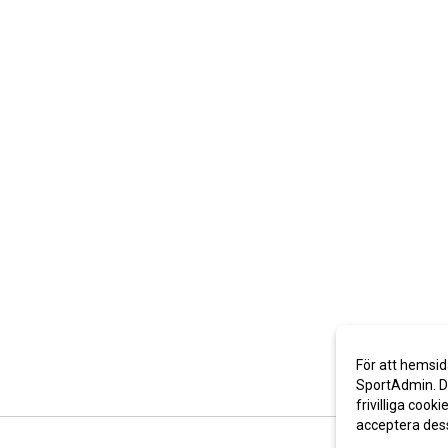
För att hemsid
SportAdmin. De
frivilliga cooki
acceptera des