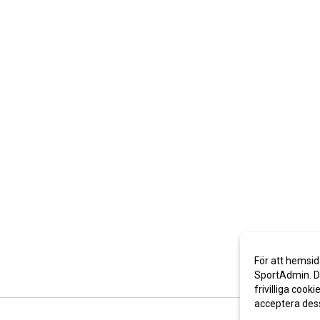
För att hemsid
SportAdmin. De
frivilliga cooki
acceptera des