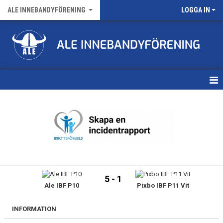
ALE INNEBANDYFÖRENING
LOGGA IN
HEM
VÅRA LAG
FÖRENINGENS MATCHER
KALENDER
5 - 1
Ale IBF P10
Pixbo IBF P11 Vit
NYHETSARKIV
MEDLEMSKAP
INFORMATION