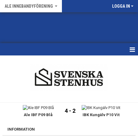
ALE INNEBANDYFÖRENING
LOGGA IN
HEM
VÅRA LAG
FÖRENINGENS MATCHER
KALENDER
4 - 2
Ale IBF P09 Blå
IBK Kungälv P10 Vit
NYHETSARKIV
MEDLEMSKAP
INFORMATION