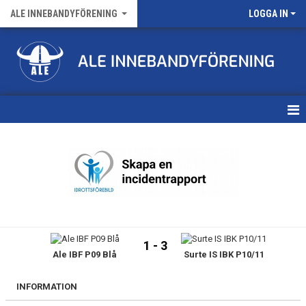
ALE INNEBANDYFÖRENING
LOGGA IN
HEM
VÅRA LAG
FÖRENINGENS MATCHER
KALENDER
1 - 3
Ale IBF P09 Blå
Surte IS IBK P10/11
NYHETSARKIV
MEDLEMSKAP
INFORMATION