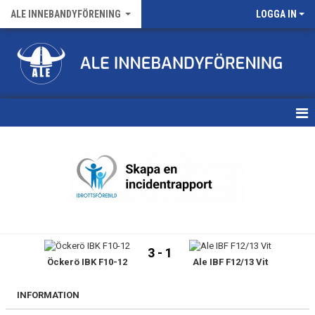
ALE INNEBANDYFÖRENING
LOGGA IN
HEM
VÅRA LAG
FÖRENINGENS MATCHER
KALENDER
3 - 1
Öckerö IBK F10-12
Ale IBF F12/13 Vit
NYHETSARKIV
MEDLEMSKAP
INFORMATION