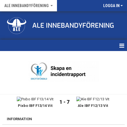
ALE INNEBANDYFÖRENING
LOGGA IN
HEM
VÅRA LAG
FÖRENINGENS MATCHER
KALENDER
1 - 7
Pixbo IBF F13/14 Vit
Ale IBF F12/13 Vit
NYHETSARKIV
MEDLEMSKAP
INFORMATION