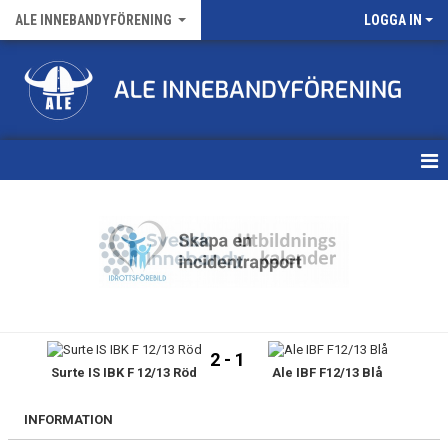
ALE INNEBANDYFÖRENING
LOGGA IN
HEM
VÅRA LAG
FÖRENINGENS MATCHER
KALENDER
2 - 1
Surte IS IBK F 12/13 Röd
Ale IBF F12/13 Blå
NYHETSARKIV
MEDLEMSKAP
INFORMATION