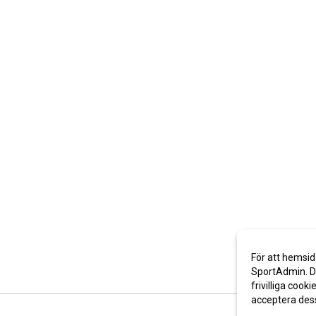
För att hemsid
SportAdmin. De
frivilliga cooki
acceptera des