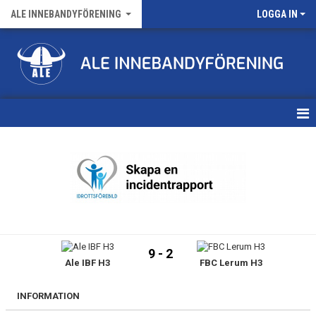
ALE INNEBANDYFÖRENING
LOGGA IN
HEM
VÅRA LAG
FÖRENINGENS MATCHER
KALENDER
9 - 2
Ale IBF H3
FBC Lerum H3
NYHETSARKIV
MEDLEMSKAP
INFORMATION