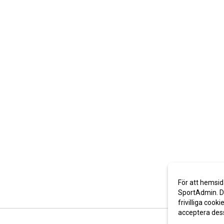
För att hemsid
SportAdmin. De
frivilliga cooki
acceptera des