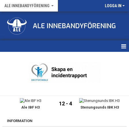
ALE INNEBANDYFÖRENING
LOGGA IN
HEM
VÅRA LAG
FÖRENINGENS MATCHER
KALENDER
12 - 4
Ale IBF H3
Stenungsunds IBK H3
NYHETSARKIV
MEDLEMSKAP
INFORMATION