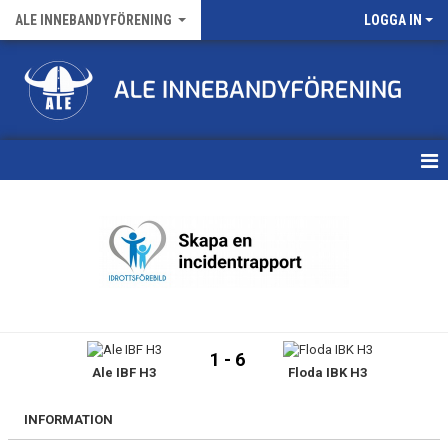
ALE INNEBANDYFÖRENING
LOGGA IN
HEM
VÅRA LAG
FÖRENINGENS MATCHER
KALENDER
1 - 6
Ale IBF H3
Floda IBK H3
NYHETSARKIV
MEDLEMSKAP
INFORMATION