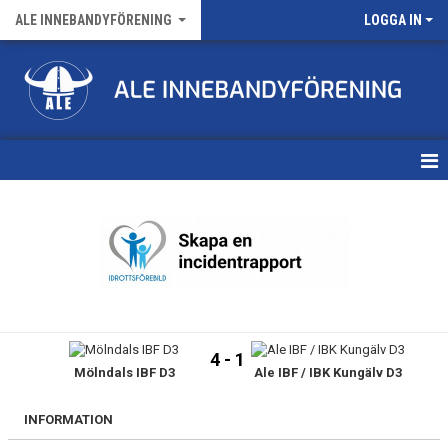
ALE INNEBANDYFÖRENING
LOGGA IN
HEM
VÅRA LAG
FÖRENINGENS MATCHER
KALENDER
4 - 1
Mölndals IBF D3
Ale IBF / IBK Kungälv D3
NYHETSARKIV
MEDLEMSKAP
INFORMATION