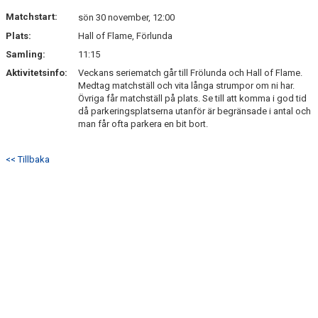
Matchstart:
sön 30 november, 12:00
Plats:
Hall of Flame, Förlunda
Samling:
11:15
Aktivitetsinfo:
Veckans seriematch går till Frölunda och Hall of Flame.
Medtag matchställ och vita långa strumpor om ni har.
Övriga får matchställ på plats. Se till att komma i god tid
då parkeringsplatserna utanför är begränsade i antal och
man får ofta parkera en bit bort.
<< Tillbaka