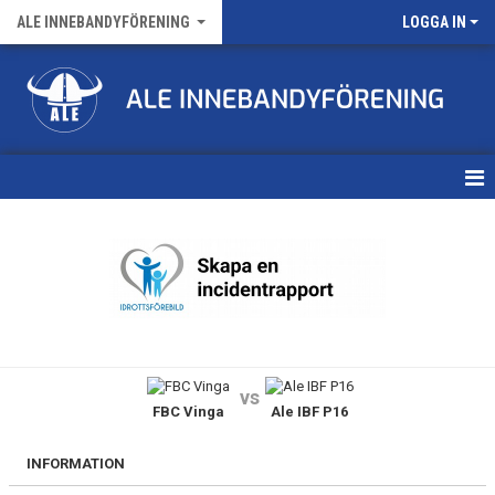
ALE INNEBANDYFÖRENING
LOGGA IN
HEM
VÅRA LAG
FÖRENINGENS MATCHER
KALENDER
vs
FBC Vinga
Ale IBF P16
NYHETSARKIV
MEDLEMSKAP
INFORMATION