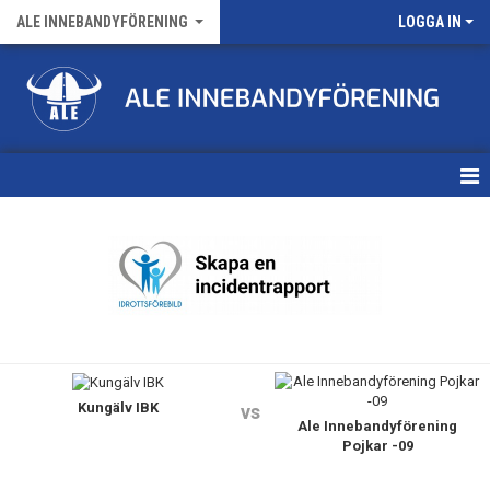
ALE INNEBANDYFÖRENING
LOGGA IN
HEM
VÅRA LAG
FÖRENINGENS MATCHER
KALENDER
Kungälv IBK
NYHETSARKIV
vs
Ale Innebandyförening
Pojkar -09
MEDLEMSKAP