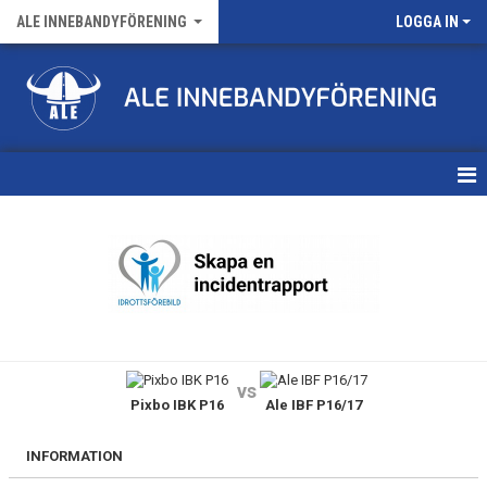
ALE INNEBANDYFÖRENING
LOGGA IN
HEM
VÅRA LAG
FÖRENINGENS MATCHER
KALENDER
vs
Pixbo IBK P16
Ale IBF P16/17
NYHETSARKIV
MEDLEMSKAP
INFORMATION