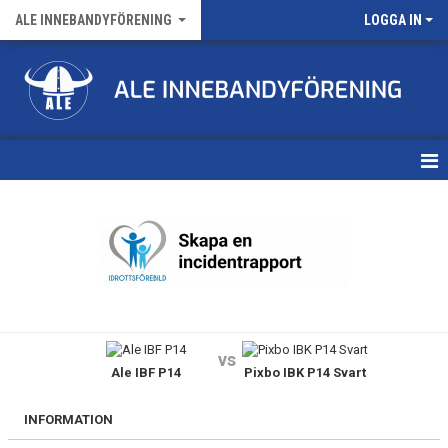
ALE INNEBANDYFÖRENING
LOGGA IN
HEM
VÅRA LAG
FÖRENINGENS MATCHER
KALENDER
vs
Ale IBF P14
Pixbo IBK P14 Svart
NYHETSARKIV
MEDLEMSKAP
INFORMATION