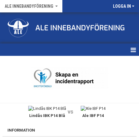
ALE INNEBANDYFÖRENING
LOGGA IN
HEM
VÅRA LAG
FÖRENINGENS MATCHER
KALENDER
vs
Lindås IBK P14 Blå
Ale IBF P14
NYHETSARKIV
MEDLEMSKAP
INFORMATION