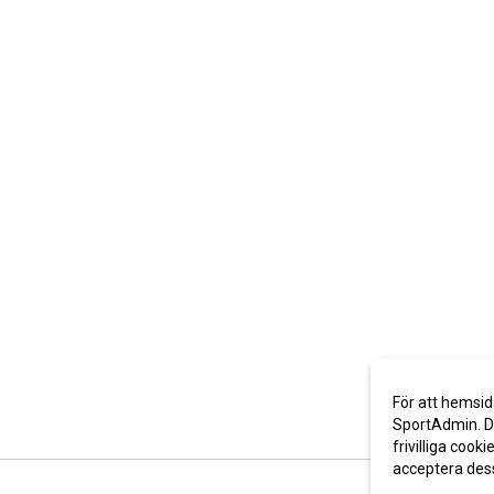
För att hemsid
SportAdmin. De
frivilliga cooki
acceptera des