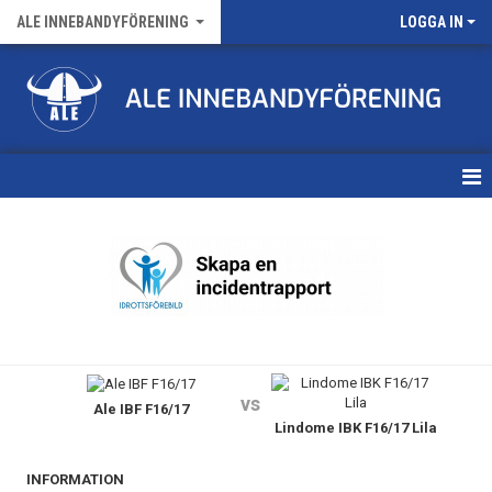
ALE INNEBANDYFÖRENING
LOGGA IN
HEM
VÅRA LAG
FÖRENINGENS MATCHER
KALENDER
vs
Ale IBF F16/17
NYHETSARKIV
Lindome IBK F16/17 Lila
MEDLEMSKAP
INFORMATION