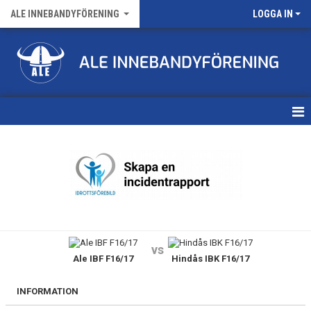
ALE INNEBANDYFÖRENING
LOGGA IN
HEM
VÅRA LAG
FÖRENINGENS MATCHER
KALENDER
vs
Ale IBF F16/17
Hindås IBK F16/17
NYHETSARKIV
MEDLEMSKAP
INFORMATION