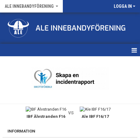
ALE INNEBANDYFÖRENING
LOGGA IN
HEM
VÅRA LAG
FÖRENINGENS MATCHER
KALENDER
vs
IBF Älvstranden F16
Ale IBF F16/17
NYHETSARKIV
MEDLEMSKAP
INFORMATION