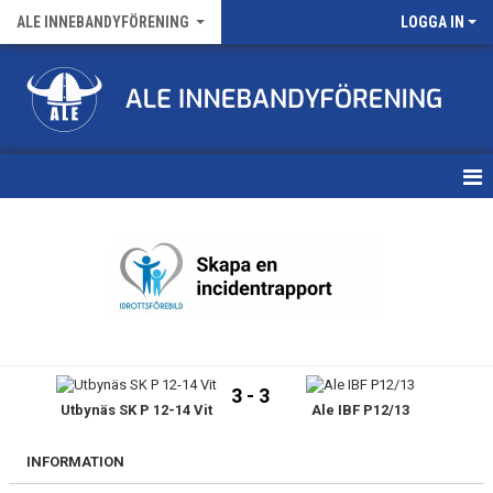
ALE INNEBANDYFÖRENING
LOGGA IN
HEM
VÅRA LAG
FÖRENINGENS MATCHER
KALENDER
3 - 3
Utbynäs SK P 12-14 Vit
Ale IBF P12/13
NYHETSARKIV
MEDLEMSKAP
INFORMATION