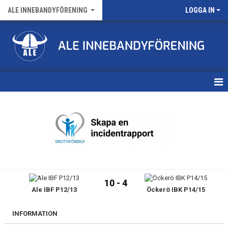
ALE INNEBANDYFÖRENING
LOGGA IN
HEM
VÅRA LAG
FÖRENINGENS MATCHER
KALENDER
10 - 4
Ale IBF P12/13
Öckerö IBK P14/15
NYHETSARKIV
MEDLEMSKAP
INFORMATION