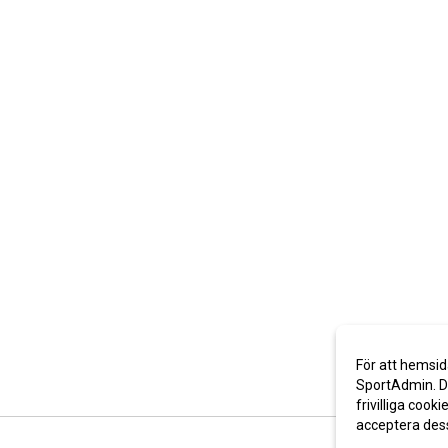
För att hemsid
SportAdmin. De
frivilliga cooki
acceptera des