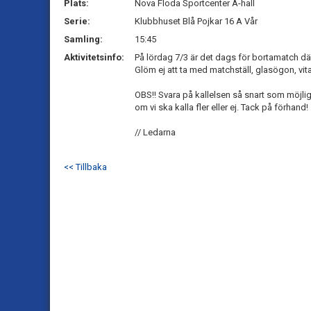
Plats:
Nova Floda Sportcenter A-hall
Serie:
Klubbhuset Blå Pojkar 16 A Vår
Samling:
15:45
Aktivitetsinfo:
På lördag 7/3 är det dags för bortamatch där
Glöm ej att ta med matchställ, glasögon, vi
OBS!! Svara på kallelsen så snart som möjlig
om vi ska kalla fler eller ej. Tack på förhand!
// Ledarna
<< Tillbaka