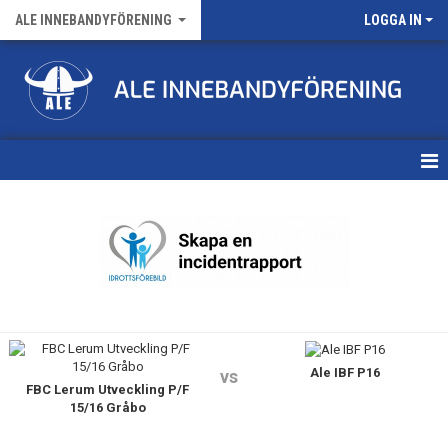
ALE INNEBANDYFÖRENING
LOGGA IN
HEM
VÅRA LAG
FÖRENINGENS MATCHER
KALENDER
Ale IBF P16
NYHETSARKIV
vs
FBC Lerum Utveckling P/F
15/16 Gråbo
MEDLEMSKAP