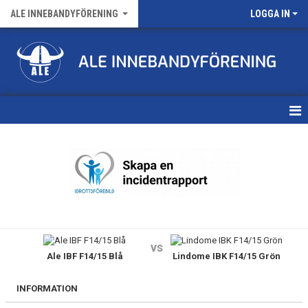
ALE INNEBANDYFÖRENING
LOGGA IN
HEM
VÅRA LAG
FÖRENINGENS MATCHER
KALENDER
vs
Ale IBF F14/15 Blå
Lindome IBK F14/15 Grön
NYHETSARKIV
MEDLEMSKAP
INFORMATION