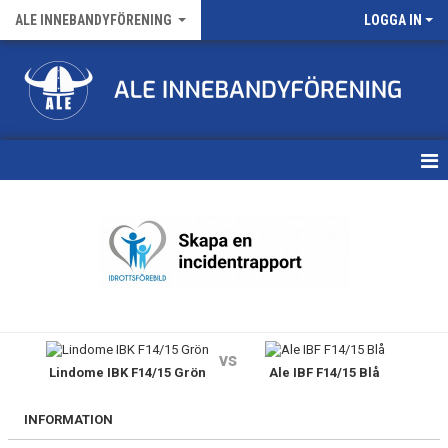
ALE INNEBANDYFÖRENING
LOGGA IN
HEM
VÅRA LAG
FÖRENINGENS MATCHER
KALENDER
vs
Lindome IBK F14/15 Grön
Ale IBF F14/15 Blå
NYHETSARKIV
MEDLEMSKAP
INFORMATION