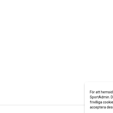
För att hemsid
SportAdmin. De
frivilliga cooki
acceptera des