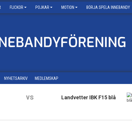
R
FLICKOR
POJKAR
MOTION
BÖRJA SPELA INNEBANDY
NYHETSARKIV
MEDLEMSKAP
vs
Landvetter IBK F15 blå